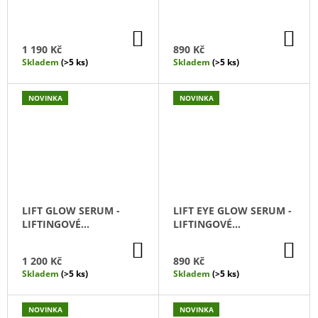
DO
DO
KOŠÍKU
KO
1 190 Kč
890 Kč
Skladem
(>5 ks)
Skladem
(>5 ks)
NOVINKA
NOVINKA
LIFT GLOW SERUM -
LIFT EYE GLOW SERUM -
LIFTINGOVÉ
LIFTINGOVÉ
ROZJASŇUJÍCÍ SÉRUM
ROZJASŇUJÍCÍ SÉRUM
DO
DO
NA OČNÍ OKOLÍ
KOŠÍKU
KO
1 200 Kč
890 Kč
Skladem
(>5 ks)
Skladem
(>5 ks)
NOVINKA
NOVINKA