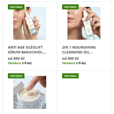
T
A
NOVINKA
NOVINKA
J
A
Í
M
T
?
E
C
ANTI AGE OLÉOLIFT
2IN 1 NOURISHING
SÉRUM BAKUCHIOL,
CLEANSING OIL
O
SQUALANE -
BABASSU - VYŽIVUJÍCÍ
od
890 Kč
od
890 Kč
HLEDAT
LIFTINGOVÉ SÉRUM
ČISTÍCÍ OLEJ BABASSU/
Skladem
(>5 ks)
Skladem
(>5 ks)
S
BAKUCHIOL, SKVALANE
ČISTICÍ PLEŤOVÁ VODA
M
NOVINKA
NOVINKA
D
E
O
P
T
O
R
I
U
Č
U