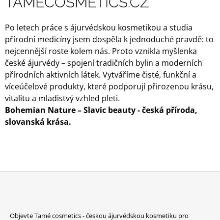
TAMECOSMETICS.CZ
Po letech práce s ájurvédskou kosmetikou a studia
přírodní medicíny jsem dospěla k jednoduché pravdě: to
nejcennější roste kolem nás. Proto vznikla myšlenka
české ájurvédy – spojení tradičních bylin a moderních
přírodních aktivních látek. Vytváříme čisté, funkční a
víceúčelové produkty, které podporují přirozenou krásu,
vitalitu a mladistvý vzhled pleti.
Bohemian Nature – Slavic beauty - česká příroda,
slovanská krása.
Z
Á
Objevte Tamé cosmetics - českou ájurvédskou kosmetiku pro