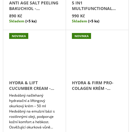
C
ANTI AGE SALT PEELING
5 IN1
J
BAKUCHIOL -
MULTIFUNCTIONAL
E
S
LIFTINGOVÝ SOLNÝ
LEMON BALM/ MASK -
890 Kč
990 Kč
M
PEELING - BAKUCHIOL
VÍCEÚČELOVÝ
Skladem
(>5 ks)
Skladem
(>5 ks)
E
.
REGENERAČNÍ BALZÁM/
MASKA S MEDUŇKOU
C
OPALOVACÍ
NOVINKA
NOVINKA
KRÉM
SPF
Z
40
220
Kč
HYDRA & LIFT
HYDRA & FIRM PRO-
CUCUMBER CREAM -
COLAGEN KRÉM -
HYDRATAČNÍ A
HYDRATAČNÍ A
Hedvábný našlehaný
LIFTINGOVÝ OKURKOVÝ
ZPEVŇUJÍCÍ KRÉM
hydratační a liftingový
KRÉM
KOLAGEN EFEKT
okurkový krém – 50 ml
Hedvábný na emulzní bázi s
rostlinnými oleji, podporuje
kožní komfort a hebkost.
Osvěžující okurková vůně...