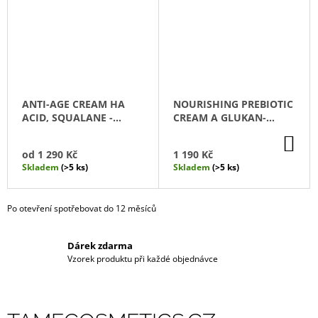
ANTI-AGE CREAM HA
NOURISHING PREBIOTIC
ACID, SQUALANE -
CREAM A GLUKAN-
LIFTINGOVÝ KRÉM S
VÝŽIVNÝ KRÉM S
DO
KYSELINOU HA,
PREBIOTIKY A S A
KO
od
1 290 Kč
1 190 Kč
SKVALANE
GLUKANEM
Skladem
(>5 ks)
Skladem
(>5 ks)
Po otevření spotřebovat do 12 měsíců
Dárek zdarma
Vzorek produktu při každé objednávce